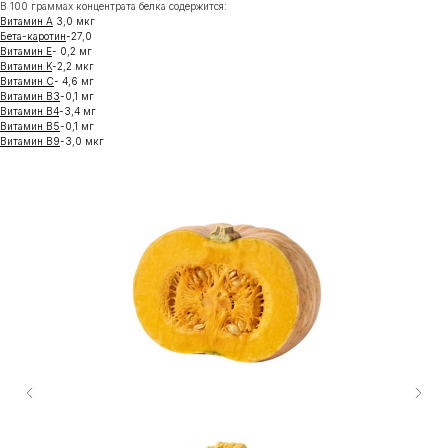
В 100 граммах концентрата белка содержится:
Витамин A
3,0 мкг
Бета-каротин
-27,0
Витамин E
- 0,2 мг
Витамин K
-2,2 мкг
Витамин C
- 4,6 мг
Витамин B3
-0,1 мг
Витамин B4
-3,4 мг
Витамин B5
-0,1 мг
Витамин B9
-3,0 мкг
Каталог
О нас
Применение
Доставка
Сотрудничество
Контакты
г. Пермь, Хлебозаводская улица, 19