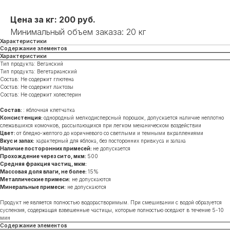
Цена за кг: 200 руб.
Минимальный объем заказа: 20 кг
Характеристики
Содержание элементов
Характеристики
Тип продукта: Веганский
Тип продукта: Вегетарианский
Состав: Не содержит глютена
Состав: Не содержит лактозы
Состав: Не содержит холестерин
Состав:
: яблочная клетчатка
Консистенция:
однородный мелкодисперсный порошок, допускается наличие неплотно
слежавшихся комочков, рассыпающихся при легком механическом воздействии
Цвет:
от бледно-желтого до коричневого со светлыми и темными вкраплениями
Вкус и запах:
характерный для яблока, без посторонних привкуса и запаха
Наличие посторонних примесей:
не допускается
Прохождение через сито, мкм:
500
Средняя фракция частиц, мкм:
Массовая доля влаги, не более:
15%
Металлические примеси:
не допускаются
Минеральные примеси:
не допускаются
Продукт не является полностью водорастворимым. При смешивании с водой образуется
суспензия, содержащая взвешенные частицы, которые полностью оседают в течение 5-10
мин
Содержание элементов