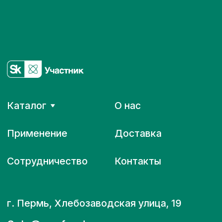
Подпишитесь на наши новости
Я ознакомился/ась с
политикой
конфиденциальности
и даю свое
согласие на обработку
предоставляемых мною персональных
данных
Даю свое согласие на рассылки
информационного и рекламного
характера на мою почту.
Подписаться
© Эвофуд
Политика в отношении обработки
персональных данных